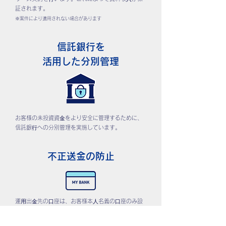
証されます。
※案件により適用されない場合があります
信託銀行を
活用した分別管理
お客様の未投資資⾦をより安全に管理するために、
信託銀⾏への分別管理を実施しています。
不正送金の防止
運⽤出⾦先の⼝座は、お客様本⼈名義の⼝座のみ設
定可能です。その他の⼝座が設定できないことで不
正送⾦を防⽌します。