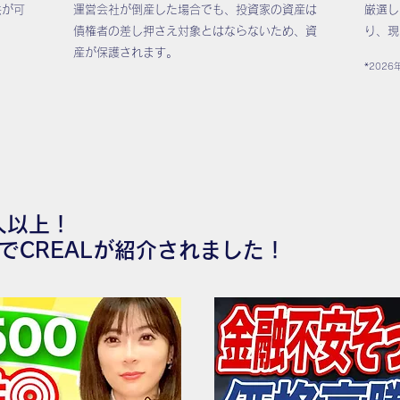
供が可
運営会社が倒産した場合でも、投資家の資産は
厳選し
債権者の差し押さえ対象とはならないため、資
り、現
産が保護されます。
*2026
人以上！
でCREALが紹介されました！