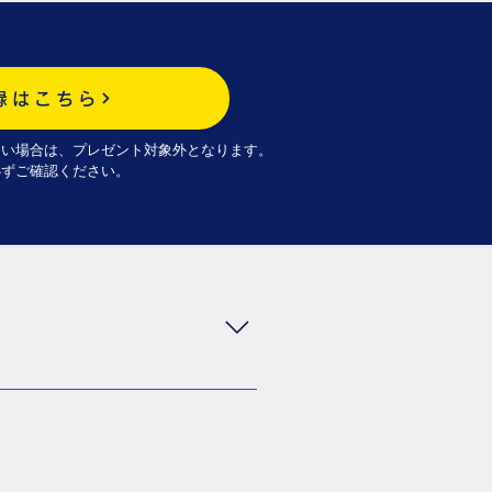
録はこちら
ない場合は、プレゼント対象外となります。
必ずご確認ください。
込みを完了させてください。 ​​※
レゼント対象かの確認方法 会員登
いない場合、プレゼントの対象外
ト内容が異なります。②～⑤はいず