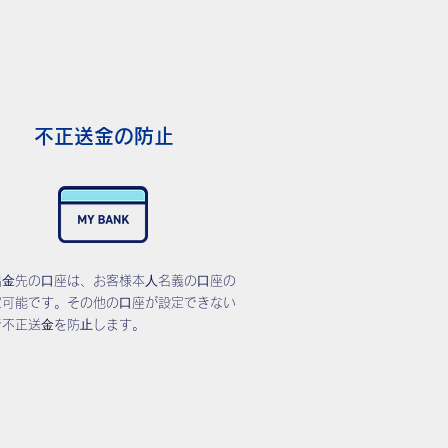
不正送金の防止
出⾦先の⼝座は、お客様本⼈名義の⼝座の
定可能です。その他の⼝座が設定できない
で不正送⾦を防⽌します。