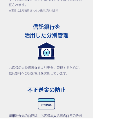
証されます。
※案件により適用されない場合があります
信託銀行を
活用した分別管理
お客様の未投資資⾦をより安全に管理するために、
信託銀⾏への分別管理を実施しています。
不正送金の防止
運⽤出⾦先の⼝座は、お客様本⼈名義の⼝座のみ設
定可能です。その他の⼝座が設定できないことで不
正送⾦を防⽌します。