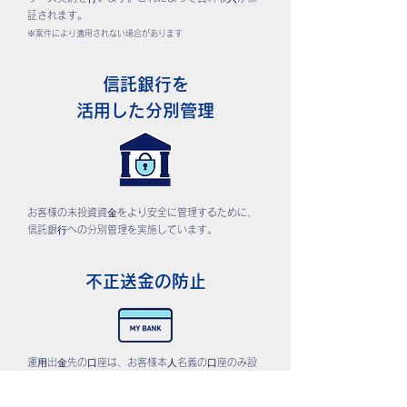
証されます。
※案件により適用されない場合があります
信託銀行を
活用した分別管理
お客様の未投資資⾦をより安全に管理するために、
信託銀⾏への分別管理を実施しています。
不正送金の防止
運⽤出⾦先の⼝座は、お客様本⼈名義の⼝座のみ設
定可能です。その他の⼝座が設定できないことで不
正送⾦を防⽌します。